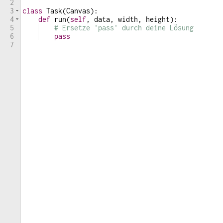
2
3
class
Task
(
Canvas
)
:
4
def
run
(
self
,
data
,
width
,
height
)
:
5
# Ersetze 'pass' durch deine Lösung
6
pass
7