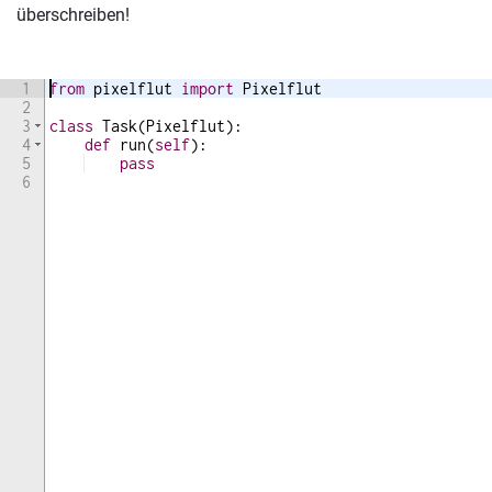
überschreiben!
1
from
pixelflut
import
Pixelflut
2
3
class
Task
(
Pixelflut
)
:
4
def
run
(
self
)
:
5
pass
6