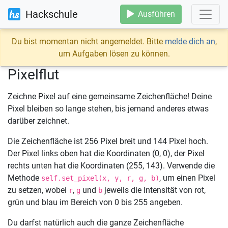
Hackschule
Ausführen
Du bist momentan nicht angemeldet. Bitte
melde dich an
,
um Aufgaben lösen zu können.
Pixelflut
Zeichne Pixel auf eine gemeinsame Zeichenfläche! Deine
Pixel bleiben so lange stehen, bis jemand anderes etwas
darüber zeichnet.
Die Zeichenfläche ist 256 Pixel breit und 144 Pixel hoch.
Der Pixel links oben hat die Koordinaten (0, 0), der Pixel
rechts unten hat die Koordinaten (255, 143). Verwende die
Methode
, um einen Pixel
self.set_pixel(x, y, r, g, b)
zu setzen, wobei
,
und
jeweils die Intensität von rot,
r
g
b
grün und blau im Bereich von 0 bis 255 angeben.
Du darfst natürlich auch die ganze Zeichenfläche