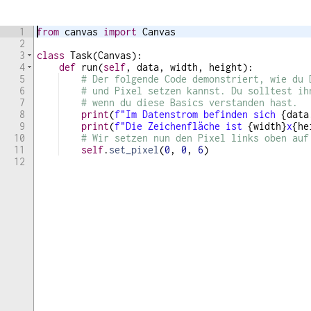
1
from
canvas
import
Canvas
2
3
class
Task
(
Canvas
)
:
4
def
run
(
self
,
data
,
width
,
height
)
:
5
# Der folgende Code demonstriert, wie du 
6
# und Pixel setzen kannst. Du solltest ih
7
# wenn du diese Basics verstanden hast.
8
print
(
f"Im Datenstrom befinden sich 
{
data
9
print
(
f"Die Zeichenfläche ist 
{
width
}
x
{
he
10
# Wir setzen nun den Pixel links oben auf
11
self
.
set_pixel
(
0
,
0
,
6
)
12