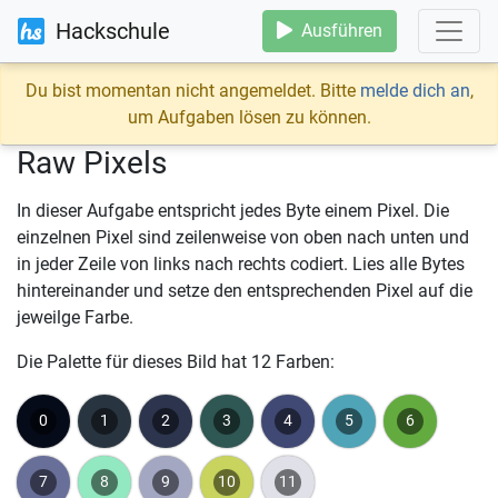
Hackschule
Ausführen
Du bist momentan nicht angemeldet. Bitte
melde dich an
,
um Aufgaben lösen zu können.
Raw Pixels
In dieser Aufgabe entspricht jedes Byte einem Pixel. Die
einzelnen Pixel sind zeilenweise von oben nach unten und
in jeder Zeile von links nach rechts codiert. Lies alle Bytes
hintereinander und setze den entsprechenden Pixel auf die
jeweilge Farbe.
Die Palette für dieses Bild hat 12 Farben:
0
1
2
3
4
5
6
7
8
9
10
11