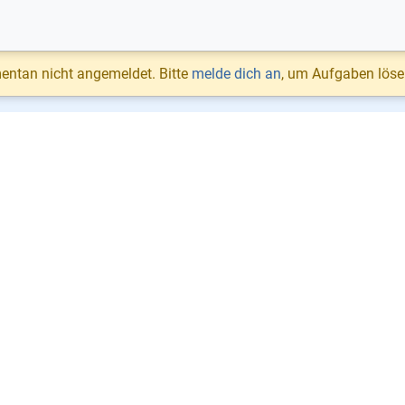
entan nicht angemeldet. Bitte
melde dich an
, um Aufgaben löse